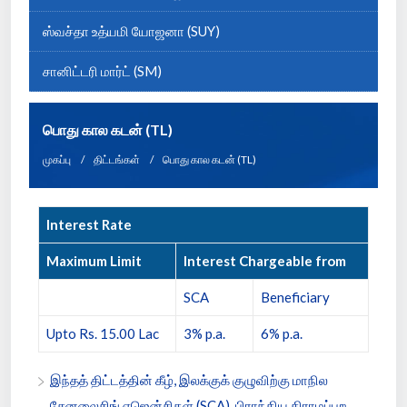
ஸ்வச்தா உத்யமி யோஜனா (SUY)
சானிட்டரி மார்ட் (SM)
பொது கால கடன் (TL)
முகப்பு
திட்டங்கள்
பொது கால கடன் (TL)
Interest Rate
Maximum Limit
Interest Chargeable from
SCA
Beneficiary
Upto Rs. 15.00 Lac
3% p.a.
6% p.a.
இந்தத் திட்டத்தின் கீழ், இலக்குக் குழுவிற்கு மாநில
சேனலைசிங் ஏஜென்சிகள் (SCA), பிராந்திய கிராமப்புற