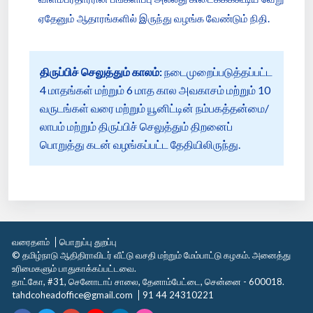
ஏதேனும் ஆதாரங்களில் இருந்து வழங்க வேண்டும் நிதி.
திருப்பிச் செலுத்தும் காலம்:
நடைமுறைப்படுத்தப்பட்ட
4 மாதங்கள் மற்றும் 6 மாத கால அவகாசம் மற்றும் 10
வருடங்கள் வரை மற்றும் யூனிட்டின் நம்பகத்தன்மை/
லாபம் மற்றும் திருப்பிச் செலுத்தும் திறனைப்
பொறுத்து கடன் வழங்கப்பட்ட தேதியிலிருந்து.
வரைதளம்
பொறுப்பு துறப்பு
© தமிழ்நாடு ஆதிதிராவிடர் வீட்டு வசதி மற்றும் மேம்பாட்டு கழகம். அனைத்து
உரிமைகளும் பாதுகாக்கப்பட்டவை.
தாட்கோ, #31, செனோடாப் சாலை, தேனாம்பேட்டை, சென்னை - 600018.
tahdcoheadoffice@gmail.com
91 44 24310221