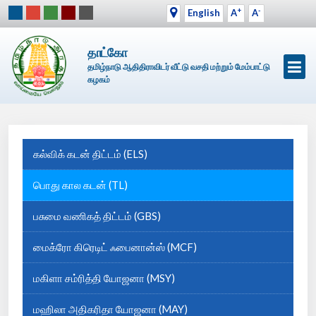
+
-
English
A
A
தாட்கோ
தமிழ்நாடு ஆதிதிராவிடர் வீட்டு வசதி மற்றும் மேம்பாட்டு
கழகம்
கல்விக் கடன் திட்டம் (ELS)
பொது கால கடன் (TL)
பசுமை வணிகத் திட்டம் (GBS)
மைக்ரோ கிரெடிட் ஃபைனான்ஸ் (MCF)
மகிளா சம்ரித்தி யோஜனா (MSY)
மஹிலா அதிகரிதா யோஜனா (MAY)