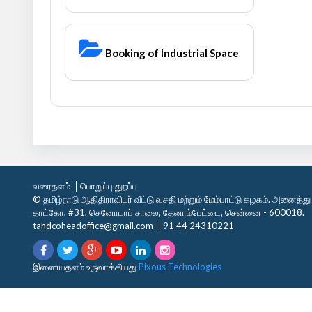
Booking of Industrial Space
வரைதளம்
பொறுப்பு துறப்பு
© தமிழ்நாடு ஆதிதிராவிடர் வீட்டு வசதி மற்றும் மேம்பாட்டு கழகம். அனைத்த
தாட்கோ, #31, செனோடாப் சாலை, தேனாம்பேட்டை, சென்னை - 600018.
tahdcoheadoffice@gmail.com
91 44 24310221
இணையதளம் உருவாக்கியது
Pixous Technologies