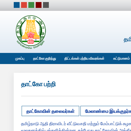
தம
முகப்பு
தாட்கோ குறித்து
திட்டங்கள் பற்றிய விவரங்கள்
கட்டுமானம்
தாட்கோ பற்றி
தாட்கோவின் தலைவர்கள்
மேலாண்மை இயக்குநர்க
தமிழ்நாடு ஆதி திராவிடர் வீட்டுவசதி மற்றும் மேம்பாட்டுக் 
மூலதனத்தில் பங்களிக்கின்றன. தற்போது தாட்கோவின் அங்கீகரிக