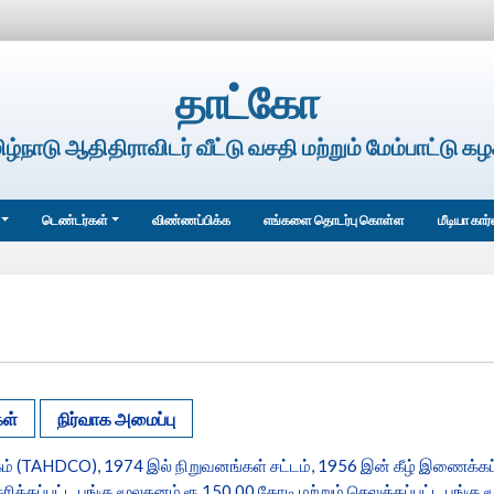
தாட்கோ
ிழ்நாடு ஆதிதிராவிடர் வீட்டு வசதி மற்றும் மேம்பாட்டு கழ
டெண்டர்கள்
விண்ணப்பிக்க
எங்களை தொடர்பு கொள்ள
மீடியா கார
ள்
நிர்வாக அமைப்பு
கழகம் (TAHDCO), 1974 இல் நிறுவனங்கள் சட்டம், 1956 இன் கீழ் இணைக்கப்
்கப்பட்ட பங்கு மூலதனம் ரூ.150.00 கோடி மற்றும் செலுத்தப்பட்ட பங்கு ம