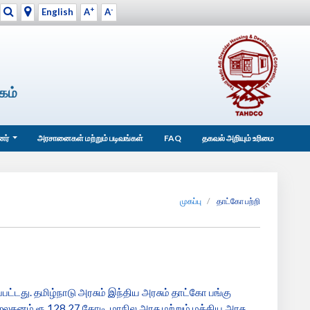
+
-
English
A
A
கம்
்னர்
அரசானைகள் மற்றும் படிவங்கள்
FAQ
தகவல் அறியும் உரிமை
முகப்பு
தாட்கோ பற்றி
பட்டது. தமிழ்நாடு அரசும் இந்திய அரசும் தாட்கோ பங்கு
ூலதனம் ரூ.128.27 கோடி. மாநில அரசு மற்றும் மத்திய அரசு